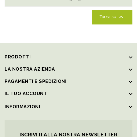

Torna su
keyboard_arrow_down
PRODOTTI
keyboard_arrow_down
LA NOSTRA AZIENDA
keyboard_arrow_down
PAGAMENTI E SPEDIZIONI
keyboard_arrow_down
IL TUO ACCOUNT
keyboard_arrow_down
INFORMAZIONI
ISCRIVITI ALLA NOSTRA NEWSLETTER