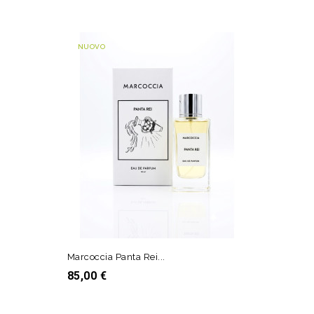
NUOVO
Marcoccia Panta Rei...
Prezzo
85,00 €
AGGIUNGI AL CARRELLO