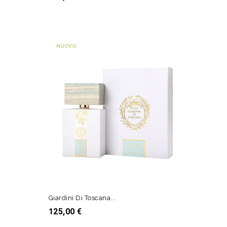
AGGIUNGI AL CARRELLO
NUOVO
Giardini Di Toscana...
Prezzo
125,00 €
AGGIUNGI AL CARRELLO