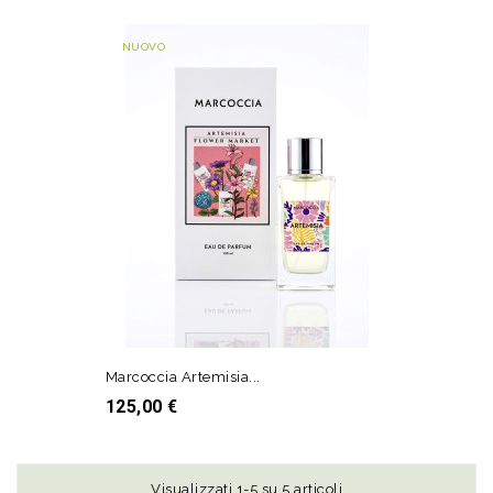
NUOVO
Marcoccia Artemisia...
Prezzo
125,00 €
AGGIUNGI AL CARRELLO
Visualizzati 1-5 su 5 articoli