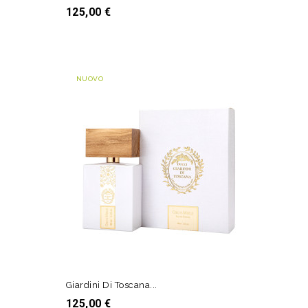
Prezzo
125,00 €
AGGIUNGI AL CARRELLO
NUOVO
Giardini Di Toscana...
Prezzo
125,00 €