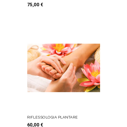
Prezzo
75,00 €
AGGIUNGI AL CARRELLO
RIFLESSOLOGIA PLANTARE
Prezzo
60,00 €
AGGIUNGI AL CARRELLO