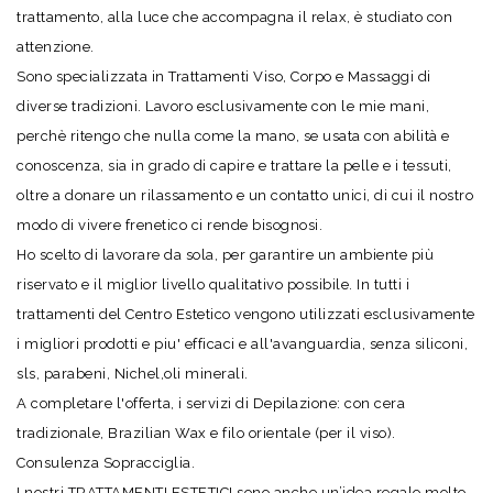
trattamento, alla luce che accompagna il relax, è studiato con
attenzione.
Sono specializzata in Trattamenti Viso, Corpo e Massaggi di
diverse tradizioni. Lavoro esclusivamente con le mie mani,
perchè ritengo che nulla come la mano, se usata con abilità e
conoscenza, sia in grado di capire e trattare la pelle e i tessuti,
oltre a donare un rilassamento e un contatto unici, di cui il nostro
modo di vivere frenetico ci rende bisognosi.
Ho scelto di lavorare da sola, per garantire un ambiente più
riservato e il miglior livello qualitativo possibile. In tutti i
trattamenti del Centro Estetico vengono utilizzati esclusivamente
i migliori prodotti e piu' efficaci e all'avanguardia, senza siliconi,
sls, parabeni, Nichel,oli minerali.
A completare l'offerta, i servizi di Depilazione: con cera
tradizionale, Brazilian Wax e filo orientale (per il viso).
Consulenza Sopracciglia.
I nostri TRATTAMENTI ESTETICI sono anche un’idea regalo molto