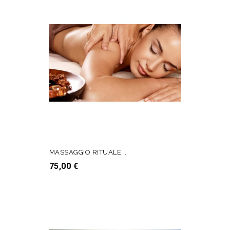
MASSAGGIO RITUALE...
Prezzo
75,00 €
AGGIUNGI AL CARRELLO