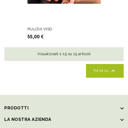
PULIZIA VISO
Prezzo
55,00 €
AGGIUNGI AL CARRELLO
Visualizzati 1-15 su 15 articoli

Torna su
keyboard_arrow_down
PRODOTTI
keyboard_arrow_down
LA NOSTRA AZIENDA