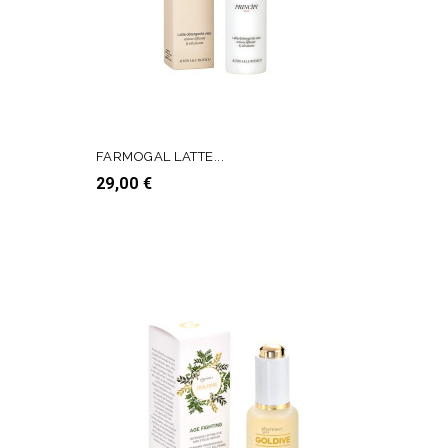
FARMOGAL LATTE...
Prezzo
29,00 €
AGGIUNGI AL CARRELLO