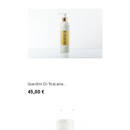
Giardini Di Toscana...
Prezzo
45,00 €
AGGIUNGI AL CARRELLO