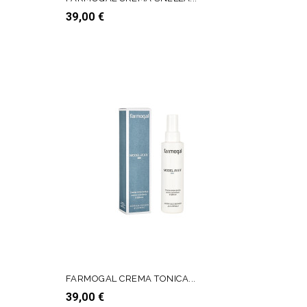
Prezzo
39,00 €
AGGIUNGI AL CARRELLO
FARMOGAL CREMA TONICA...
Prezzo
39,00 €
AGGIUNGI AL CARRELLO