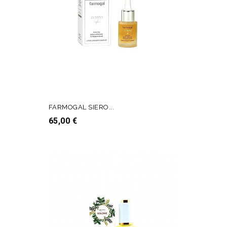
FARMOGAL SIERO...
Prezzo
65,00 €
AGGIUNGI AL CARRELLO