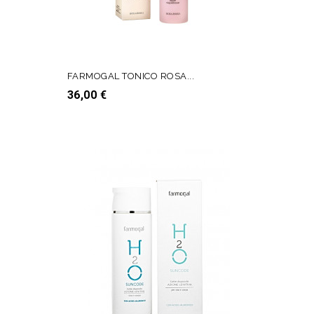
FARMOGAL TONICO ROSA...
Prezzo
36,00 €
AGGIUNGI AL CARRELLO