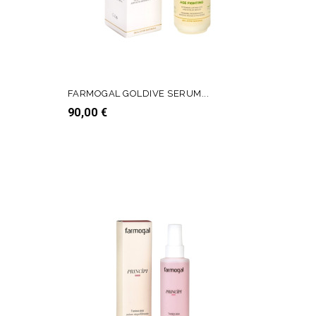
FARMOGAL GOLDIVE SERUM...
Prezzo
90,00 €
AGGIUNGI AL CARRELLO