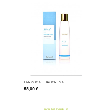
FARMOGAL IDROCREMA...
Prezzo
58,00 €
AGGIUNGI AL CARRELLO
NON DISPONIBILE