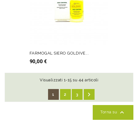
FARMOGAL SIERO GOLDIVE...
Prezzo
90,00 €
AGGIUNGI AL CARRELLO
Visualizzati 1-15 su 44 articoli

1
2
3

Torna su