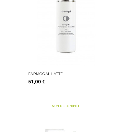
FARMOGAL LATTE...
Prezzo
51,00 €
AGGIUNGI AL CARRELLO
NON DISPONIBILE