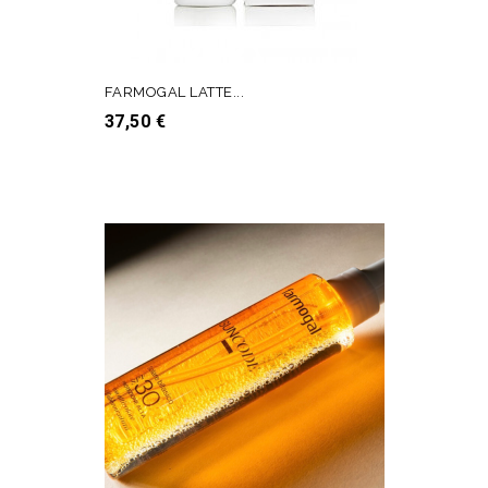
FARMOGAL LATTE...
Prezzo
37,50 €
AGGIUNGI AL CARRELLO