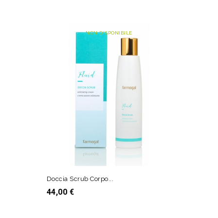
NON DISPONIBILE
Doccia Scrub Corpo...
Prezzo
44,00 €
AGGIUNGI AL CARRELLO