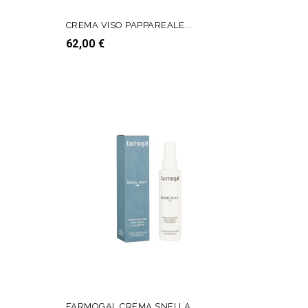
CREMA VISO PAPPAREALE...
Prezzo
62,00 €
AGGIUNGI AL CARRELLO
FARMOGAL CREMA SNELLA...