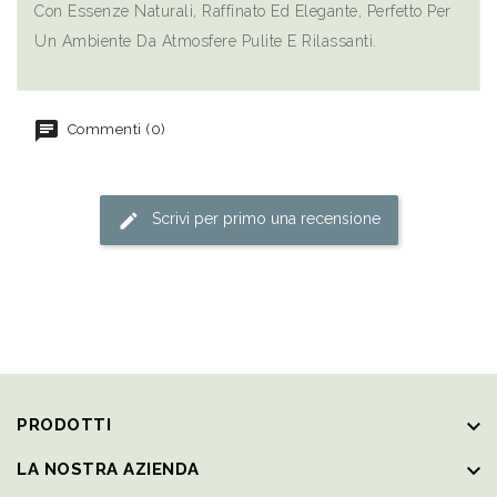
Con Essenze Naturali, Raffinato Ed Elegante, Perfetto Per
Un Ambiente Da Atmosfere Pulite E Rilassanti.
Commenti (0)
Scrivi per primo una recensione
keyboard_arrow_down
PRODOTTI
keyboard_arrow_down
LA NOSTRA AZIENDA