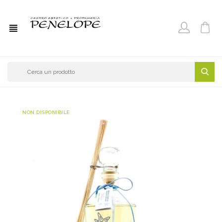
view_headline
NON DISPONIBILE