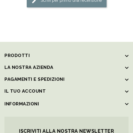
Scrivi per primo una recensione
keyboard_arrow_down
PRODOTTI
keyboard_arrow_down
LA NOSTRA AZIENDA
keyboard_arrow_down
PAGAMENTI E SPEDIZIONI
keyboard_arrow_down
IL TUO ACCOUNT
keyboard_arrow_down
INFORMAZIONI
ISCRIVITI ALLA NOSTRA NEWSLETTER