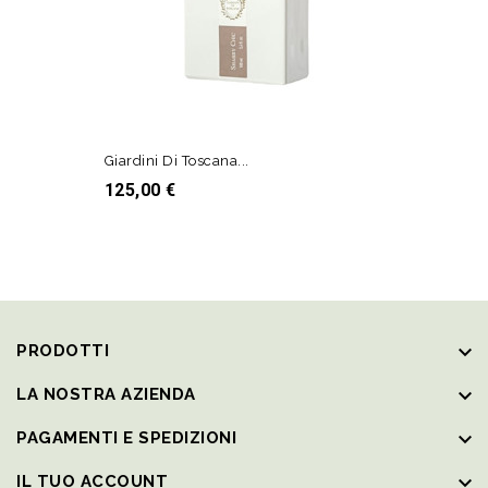
Giardini Di Toscana...
Prezzo
125,00 €
AGGIUNGI AL CARRELLO
keyboard_arrow_down
PRODOTTI
keyboard_arrow_down
LA NOSTRA AZIENDA
keyboard_arrow_down
PAGAMENTI E SPEDIZIONI
keyboard_arrow_down
IL TUO ACCOUNT