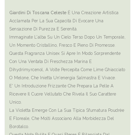
Giardini Di Toscana Celeste
È Una Creazione Artistica
Acclamata Per La Sua Capacità Di Evocare Una
Sensazione Di Purezza E Serenità.
Immaginate L'alba Su Un Cielo Terso Dopo Un Temporale,
Un Momento Cristallino, Fresco E Pieno Di Promesse.
Questa Fragranza Unisex Si Apre In Modo Sorprendente
Con Una Ventata Di Freschezza Marina E
Dihydrimyrcenol, A Volte Percepita Come Lime Ghiacciato
O Melone, Che Inietta Un'energia Salmastra E Vivace.
E' Un Introduzione Frizzante Che Prepara La Pelle A
Ricevere Il Cuore Vellutato Che Rivela Il Suo Carattere
Unico.
La Violetta Emerge Con La Sua Tipica Sfumatura Poudrèe
E Floreale, Che Molti Associano Alla Morbidezza Del
Borotalco.
Questa Nota Pulita E Quasi Eterea È Bilanciata Dal